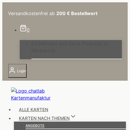
Zum
Inhalt
Versandkostenfrei ab
200 €
Bestellwert
springen
0
Es befinden sich keine Produkte im
Warenkorb.
Login
ALLE KARTEN
KARTEN NACH THEMEN
ANGEBOTE