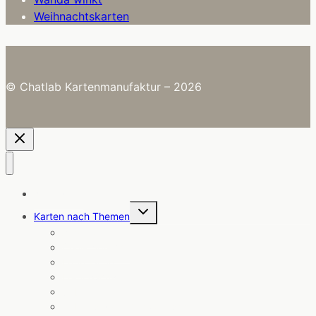
Weihnachtskarten
© Chatlab Kartenmanufaktur – 2026
Alle Karten
Untermenü
Karten nach Themen
umschalten
Angebote
Coole Sprüche
Ermutigung
Freundschaft
Geburt
Geburtstag & Glückwünsche