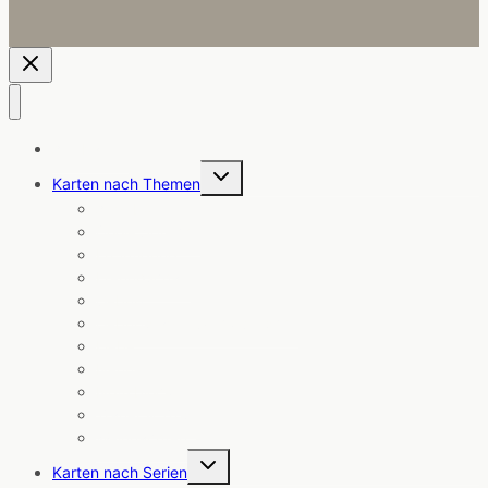
Alle Karten
Untermenü
Karten nach Themen
umschalten
Angebote
Coole Sprüche
Ermutigung
Freundschaft
Geburt
Geburtstag & Glückwünsche
Liebe
Neuheiten
Notizblöcke
Trauer & Trost
Weihnachten
Untermenü
Karten nach Serien
umschalten