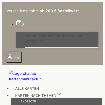
Zum
Inhalt
Versandkostenfrei ab
200 €
Bestellwert
springen
0
Es befinden sich keine Produkte im
Warenkorb.
Login
ALLE KARTEN
KARTEN NACH THEMEN
ANGEBOTE