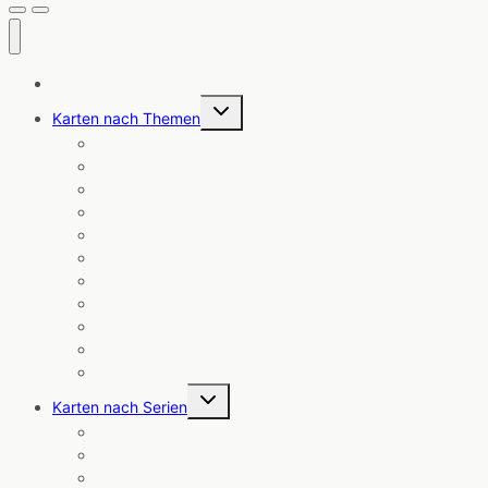
Alle Karten
Untermenü
Karten nach Themen
umschalten
Angebote
Coole Sprüche
Ermutigung
Freundschaft
Geburt
Geburtstag & Glückwünsche
Liebe
Neuheiten
Notizblöcke
Trauer & Trost
Weihnachten
Untermenü
Karten nach Serien
umschalten
Cosmic Cards
Die Küstenpost
Gartenkarten