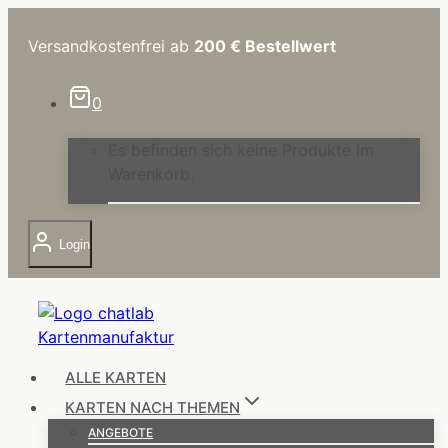
Zum
Inhalt
Versandkostenfrei ab
200 €
Bestellwert
springen
0
Es befinden sich keine Produkte im
Warenkorb.
Login
ALLE KARTEN
KARTEN NACH THEMEN
ANGEBOTE