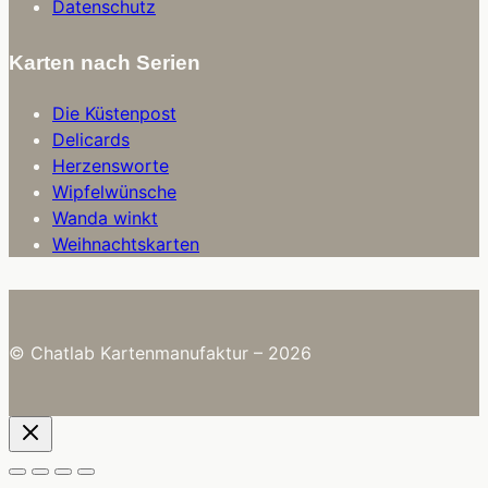
Datenschutz
Karten nach Serien
Die Küstenpost
Delicards
Herzensworte
Wipfelwünsche
Wanda winkt
Weihnachtskarten
© Chatlab Kartenmanufaktur – 2026