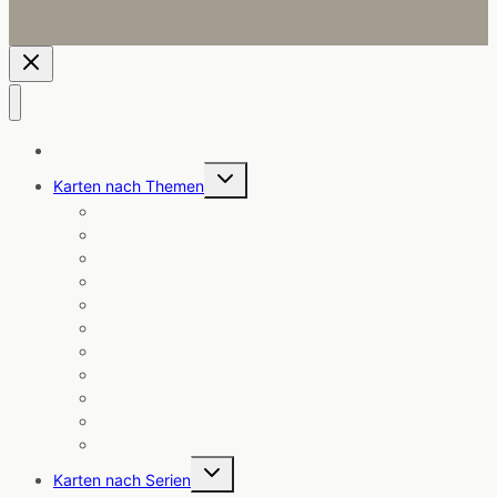
Alle Karten
Untermenü
Karten nach Themen
umschalten
Angebote
Coole Sprüche
Ermutigung
Freundschaft
Geburt
Geburtstag & Glückwünsche
Liebe
Neuheiten
Notizblöcke
Trauer & Trost
Weihnachten
Untermenü
Karten nach Serien
umschalten