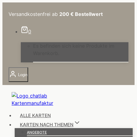
Zum
Inhalt
Versandkostenfrei ab
200 €
Bestellwert
springen
0
Es befinden sich keine Produkte im
Warenkorb.
Login
ALLE KARTEN
KARTEN NACH THEMEN
ANGEBOTE