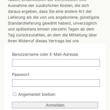
Ausnahme der zusätzlichen Kosten, die sich
daraus ergeben, dass Sie eine andere Art der
Lieferung als die von uns angebotene, günstigste
Standardlieferung gewählt haben), unverzüglich
und spätestens binnen vierzehn Tagen ab dem
Tag zurückzuzahlen, an dem die Mitteilung über
Ihren Widerruf dieses Vertrags bei uns
eingegangen ist. Für diese Rückzahlung
verwenden wir dasselbe Zahlungsmittel, das Sie
Benutzername oder E-Mail-Adresse
bei der ursprünglichen Transaktion eingesetzt
haben, es sei denn, mit Ihnen wurde ausdrücklich
etwas anderes vereinbart; in keinem Fall werden
Passwort
Ihnen wegen dieser Rückzahlung Entgelte
berechnet. Wir können die Rückzahlung
verweigern, bis wir die Waren wieder
zurückerhalten haben oder bis Sie den Nachweis
Angemeldet bleiben
erbracht haben, dass Sie die Waren zurückgesandt
haben, je nachdem, welches der frühere Zeitpunkt