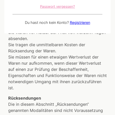
ist. Sie haben die Waren unverzüglich und in jedem
Passwort vergessen?
Fall spätestens binnen vierzehn Tagen ab dem
Tag, an dem Sie uns über den Widerruf dieses
Vertrags unterrichten, an uns zurückzusenden
Du hast noch kein Konto?
Registrieren
oder zu übergeben. Die Frist ist gewahrt, wenn Sie
die Waren vor Ablauf der Frist von vierzehn Tagen
absenden.
Sie tragen die unmittelbaren Kosten der
Rücksendung der Waren.
Sie müssen für einen etwaigen Wertverlust der
Waren nur aufkommen, wenn dieser Wertverlust
auf einen zur Prüfung der Beschaffenheit,
Eigenschaften und Funktionsweise der Waren nicht
notwendigen Umgang mit ihnen zurückzuführen
ist.
Rücksendungen
Die in diesem Abschnitt „Rücksendungen“
genannten Modalitäten sind nicht Voraussetzung