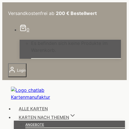
Zum
Inhalt
Versandkostenfrei ab
200 €
Bestellwert
springen
0
Es befinden sich keine Produkte im
Warenkorb.
Login
ALLE KARTEN
KARTEN NACH THEMEN
ANGEBOTE