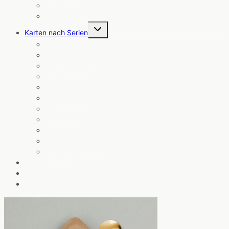
Trauer & Trost
Weihnachten
Untermenü
Karten nach Serien
umschalten
Cosmic Cards
Die Küstenpost
Gartenkarten
Glückwunschkarten
Herzensworte
Krawallkatzen
Notizblöcke
Wipfelwünsche
Wanda winkt
Weihnachtskarten
Angebote
Baumwollbeutel
Das ist Chatlab
Kontakt