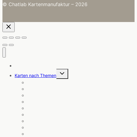
© Chatlab Kartenmanufaktur – 2026
Alle Karten
Untermenü
Karten nach Themen
umschalten
Angebote
Coole Sprüche
Ermutigung
Freundschaft
Geburt
Geburtstag & Glückwünsche
Liebe
Neuheiten
Notizblöcke