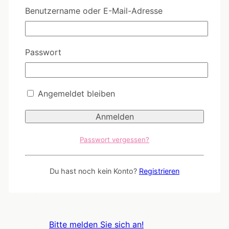
Ähnliche Produkte
Benutzername oder E-Mail-Adresse
Passwort
WW055 - Liebe Wintergrüße
Angemeldet bleiben
Bitte melden Sie sich an!
Passwort vergessen?
Du hast noch kein Konto?
Registrieren
CL104 - Weihnachten? Jo.
Bitte melden Sie sich an!