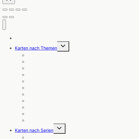
Alle Karten
Untermenü
Karten nach Themen
umschalten
Angebote
Coole Sprüche
Ermutigung
Freundschaft
Geburt
Geburtstag & Glückwünsche
Liebe
Neuheiten
Notizblöcke
Trauer & Trost
Weihnachten
Untermenü
Karten nach Serien
umschalten
Cosmic Cards