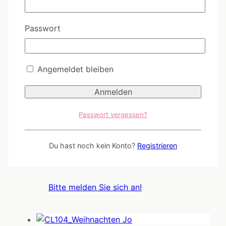
Passwort
WZ003 - Weihnachtskarte: Häuser
Angemeldet bleiben
Bitte melden Sie sich an!
Passwort vergessen?
WW055 - Liebe Wintergrüße
Du hast noch kein Konto?
Registrieren
Bitte melden Sie sich an!