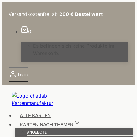
Zum
Inhalt
Versandkostenfrei ab
200 €
Bestellwert
springen
0
Es befinden sich keine Produkte im
Warenkorb.
Login
ALLE KARTEN
KARTEN NACH THEMEN
ANGEBOTE