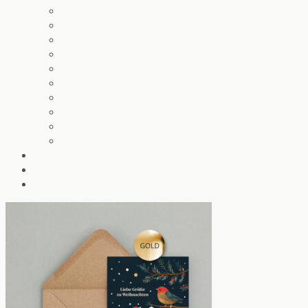
Die Küstenpost
Gartenkarten
Glückwunschkarten
Herzensworte
Krawallkatzen
Notizblöcke
Wipfelwünsche
Wanda winkt
Weihnachtskarten
Angebote
Baumwollbeutel
Das ist Chatlab
Kontakt