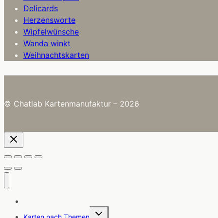
Delicards
Herzensworte
Wipfelwünsche
Wanda winkt
Weihnachtskarten
© Chatlab Kartenmanufaktur – 2026
Alle Karten
Untermenü
Karten nach Themen