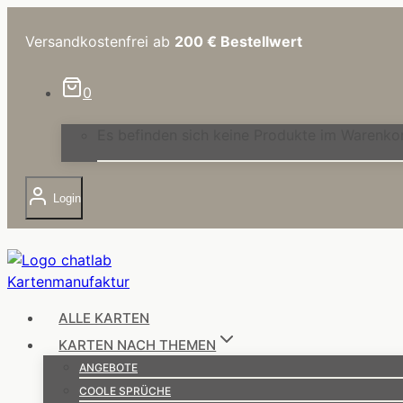
Zum
Inhalt
Versandkostenfrei ab
200 €
Bestellwert
springen
0
Es befinden sich keine Produkte im Warenko
Login
ALLE KARTEN
KARTEN NACH THEMEN
ANGEBOTE
COOLE SPRÜCHE