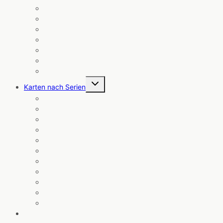
Geburt
Geburtstag & Glückwünsche
Liebe
Neuheiten
Notizblöcke
Trauer & Trost
Weihnachten
Untermenü
Karten nach Serien
umschalten
Cosmic Cards
Die Küstenpost
Gartenkarten
Glückwunschkarten
Herzensworte
Krawallkatzen
Notizblöcke
Wipfelwünsche
Wanda winkt
Weihnachtskarten
Angebote
Baumwollbeutel