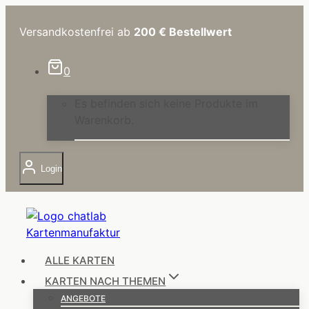
Zum
Inhalt
Versandkostenfrei ab
200 €
Bestellwert
springen
0
Es befinden sich keine Produkte im
Warenkorb.
Login
ALLE KARTEN
KARTEN NACH THEMEN
ANGEBOTE