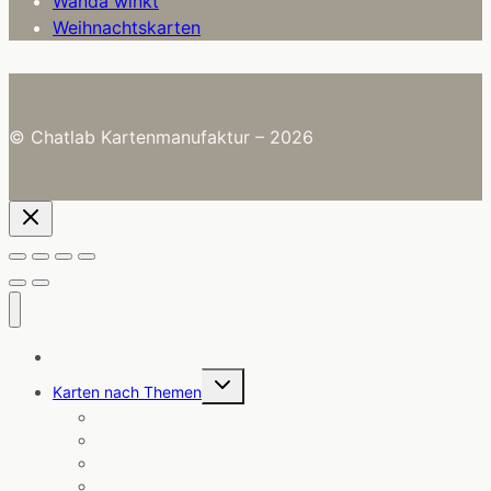
Wanda winkt
Weihnachtskarten
© Chatlab Kartenmanufaktur – 2026
Alle Karten
Untermenü
Karten nach Themen
umschalten
Angebote
Coole Sprüche
Ermutigung
Freundschaft