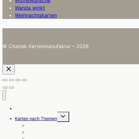
Wipfelwünsche
Wanda winkt
Weihnachtskarten
© Chatlab Kartenmanufaktur – 2026
Alle Karten
Untermenü
Karten nach Themen
umschalten
Angebote
Coole Sprüche
Ermutigung