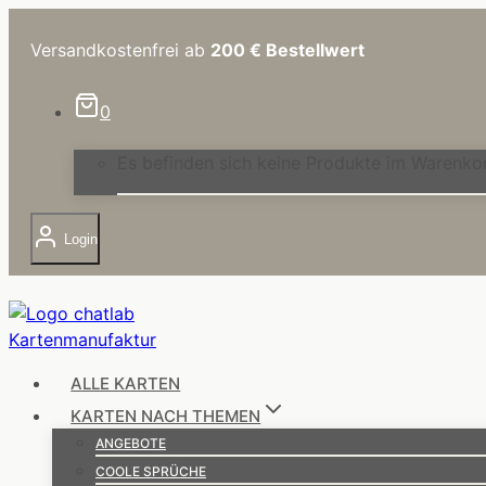
Zum
Inhalt
Versandkostenfrei ab
200 €
Bestellwert
springen
0
Es befinden sich keine Produkte im Warenko
Login
ALLE KARTEN
KARTEN NACH THEMEN
ANGEBOTE
COOLE SPRÜCHE