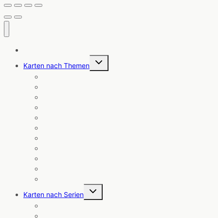
Alle Karten
Untermenü
Karten nach Themen
umschalten
Angebote
Coole Sprüche
Ermutigung
Freundschaft
Geburt
Geburtstag & Glückwünsche
Liebe
Neuheiten
Notizblöcke
Trauer & Trost
Weihnachten
Untermenü
Karten nach Serien
umschalten
Cosmic Cards
Die Küstenpost