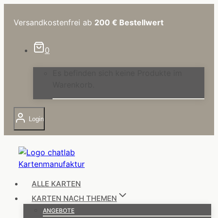
Zum
Inhalt
Versandkostenfrei ab
200 €
Bestellwert
springen
0
Es befinden sich keine Produkte im
Warenkorb.
Login
ALLE KARTEN
KARTEN NACH THEMEN
ANGEBOTE