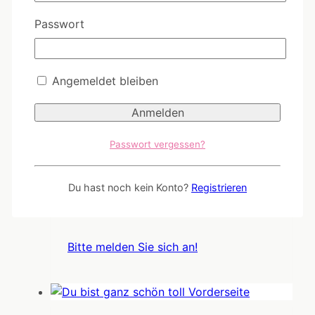
Passwort
CL091 - Päuschen
Angemeldet bleiben
Bitte melden Sie sich an!
Passwort vergessen?
CL011 - Ahoi
Du hast noch kein Konto?
Registrieren
Bitte melden Sie sich an!