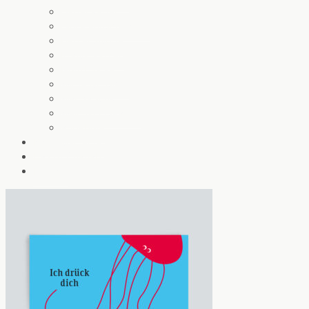
Gartenkarten
Glückwunschkarten
Herzensworte
Krawallkatzen
Notizblöcke
Wipfelwünsche
Wanda winkt
Weihnachtskarten
Angebote
Baumwollbeutel
Das ist Chatlab
Kontakt