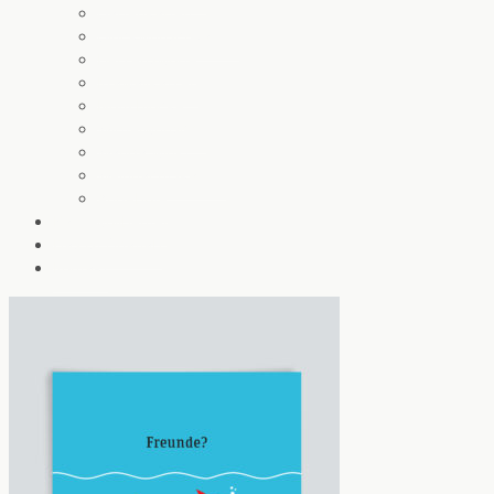
Gartenkarten
Glückwunschkarten
Herzensworte
Krawallkatzen
Notizblöcke
Wipfelwünsche
Wanda winkt
Weihnachtskarten
Angebote
Baumwollbeutel
Das ist Chatlab
Kontakt