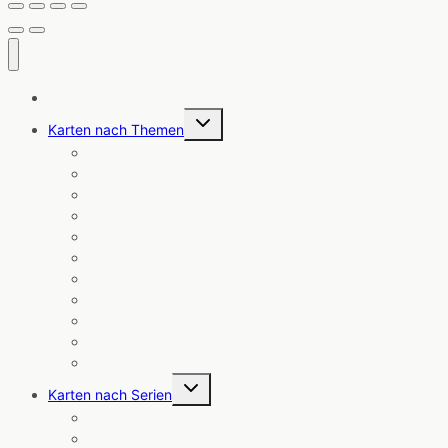
Alle Karten
Untermenü
Karten nach Themen
umschalten
Angebote
Coole Sprüche
Ermutigung
Freundschaft
Geburt
Geburtstag & Glückwünsche
Liebe
Neuheiten
Notizblöcke
Trauer & Trost
Weihnachten
Untermenü
Karten nach Serien
umschalten
Cosmic Cards
Die Küstenpost