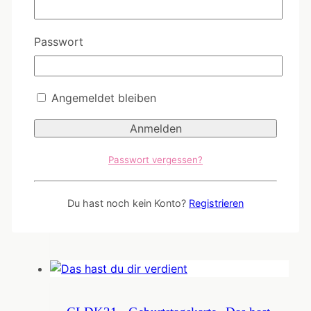
CL029 - Da biste platt
Passwort
Bitte melden Sie sich an!
Angemeldet bleiben
Passwort vergessen?
CL084 - 50 sharks of grey
Du hast noch kein Konto?
Registrieren
Bitte melden Sie sich an!