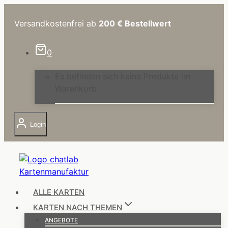
Zum
Inhalt
Versandkostenfrei ab
200 €
Bestellwert
springen
0
Es befinden sich keine Produkte im
Warenkorb.
Login
ALLE KARTEN
KARTEN NACH THEMEN
ANGEBOTE