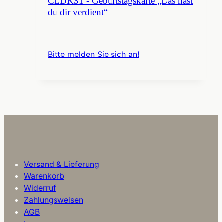
CLDK31 - Geburtstagskarte „Das hast
du dir verdient“
Bitte melden Sie sich an!
Versand & Lieferung
Warenkorb
Widerruf
Zahlungsweisen
AGB