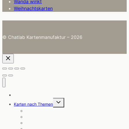
Wanda winkt
Weihnachtskarten
© Chatlab Kartenmanufaktur – 2026
Alle Karten
Untermenü
Karten nach Themen
umschalten
Angebote
Coole Sprüche
Ermutigung
Freundschaft