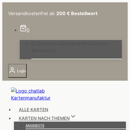
Zum
Inhalt
Versandkostenfrei ab
200 €
Bestellwert
springen
0
Es befinden sich keine Produkte im
Warenkorb.
Login
ALLE KARTEN
KARTEN NACH THEMEN
ANGEBOTE