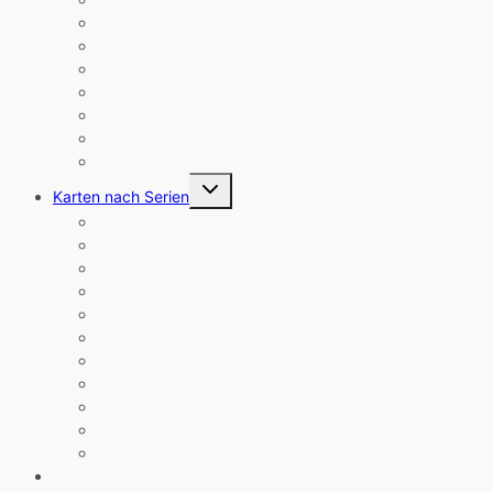
Geburt
Geburtstag & Glückwünsche
Liebe
Neuheiten
Notizblöcke
Trauer & Trost
Weihnachten
Untermenü
Karten nach Serien
umschalten
Cosmic Cards
Die Küstenpost
Gartenkarten
Glückwunschkarten
Herzensworte
Krawallkatzen
Notizblöcke
Wipfelwünsche
Wanda winkt
Weihnachtskarten
Angebote
Baumwollbeutel