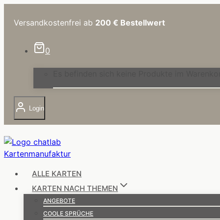
Zum
Inhalt
Versandkostenfrei ab
200 €
Bestellwert
springen
0
Es befinden sich keine Produkte im Warenko
Login
ALLE KARTEN
KARTEN NACH THEMEN
ANGEBOTE
COOLE SPRÜCHE